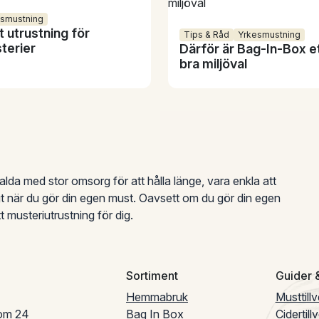
esmustning
t utrustning för
Tips & Råd
Yrkesmustning
terier
Därför är Bag-In-Box e
bra miljöval
lda med stor omsorg för att hålla länge, vara enkla att
t när du gör din egen must. Oavsett om du gör din egen
t musteriutrustning för dig.
Sortiment
Guider &
Hemmabruk
Musttill
nom 24
Bag In Box
Cidertill