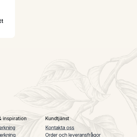
tt
 inspiration
Kundtjänst
verkning
Kontakta oss
verkning
Order och leveransfrågor