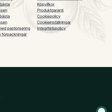
 bästa
Köpvillkor
ssen
Produktgaranti
 bästa
Cookiepolicy
ssen
Cookieinställningar
ed pastörisering
Integritetspolicy
B förpackningar