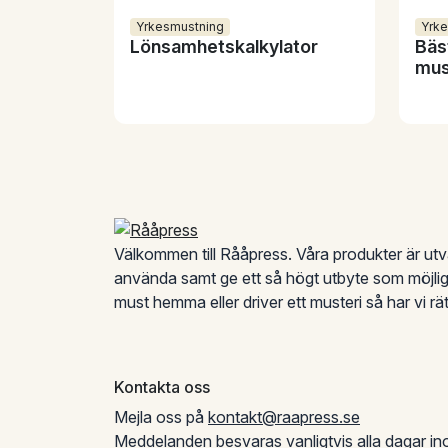
Yrkesmustning
Yrk
Lönsamhetskalkylator
Bäs
mus
Sidfot
Välkommen till Rååpress. Våra produkter är utva
använda samt ge ett så högt utbyte som möjlig
must hemma eller driver ett musteri så har vi rät
Kontakta oss
Mejla oss på
kontakt@raapress.se
Meddelanden besvaras vanligtvis alla dagar i