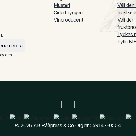
Musteri
Välj den
Ciderbryggeri
fruktkro
Vinproducent
Välj den
fruktpre
Lyckas m
t.
Fylla BI
enumerera
icy och
© 2026 AB Rååpress & Co
Org nr 559147-0504