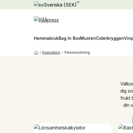
Svenska (SEK)
Hemmabruk
Bag In Box
Musteri
Ciderbryggeri
Vin
Inspiration
Yrkesmustning
Välko
dig so
frukt 
din 