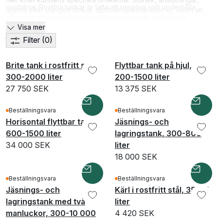
oxidation. Rostfria tankar är lätta att rengöra och underhålla,
öppna eller stängda tankar, dubbelmantlade eller ej, valen att
vilket gör dem praktiska för att bevara vinets renhet och
göra är många. Tveka inte att kontakta oss för rådgivning, vi
Visa mer
förhindra korskontaminering mellan olika partier.
hjälper dig att hitta rätt tank för dina behov oavsett om det är en
Filter
(0)
tank på 100 liter eller 10 000 liter.
Brite tank i rostfritt stål,
Flyttbar tank på hjul,
300-2000 liter
200-1500 liter
27 750 SEK
13 375 SEK
Beställningsvara
Beställningsvara
Horisontal flyttbar tank,
Jäsnings- och
600-1500 liter
lagringstank, 300-800
34 000 SEK
liter
18 000 SEK
Beställningsvara
Beställningsvara
Jäsnings- och
Kärl i rostfritt stål, 35-95
lagringstank med två
liter
manluckor, 300-10 000
4 420 SEK