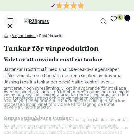
0
Vinproducent
Rostfria tankar
Tankar för vinproduktion
Valet av att använda rostfria tankar
Jästankar i rostfritt stål med sina icke-reaktiva egenskaper
tillåter vinmakaren att behålla den rena smaken av druvorna.
Jäsning i rostfria tankar ger också bättre kontroll över
temperatur och syresättning, vilket är avgörande för att skapa
Även om vinet ska lagras på träfat är den rostfria tanken utmärkt
vin av hög kvalitet. Temperaturen kan enkelt regleras, och den
som förberedelsesteg och ger vinmakaren kontroll över
rostfria ytan förhindrar oönskade kemiska reaktioner som kan
processen innan vinet förs vidare till för lagring på träfat.
påverka vinets karaktär.
Anpassningsbara tankar
Efter jäsningen kan med fördel rostfria lagringstankar användas
för att lagra och mogna vinet. Tankarnas täta och neutrala
Många av våra tankar produceras mot order och kan anpassas
egenskaper skyddar vinet från yttre påverkan och oönskad
helt efter kundens specifika önskemål. Storlek, anslutningar,