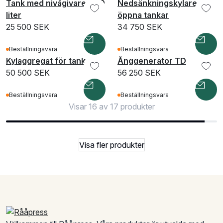
Tank med nivågivare, 100
Nedsänkningskylare för
liter
öppna tankar
25 500 SEK
34 750 SEK
Beställningsvara
Beställningsvara
Kylaggregat för tankar
Ånggenerator TD
50 500 SEK
56 250 SEK
Beställningsvara
Beställningsvara
Visar 16 av 17 produkter
Visa fler produkter
Sidfot