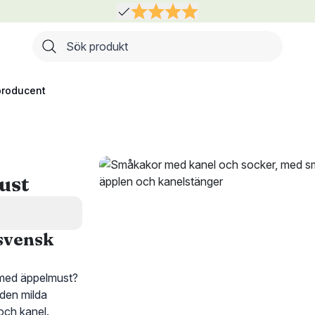
Sök produkt
producent
ust
svensk
r med äppelmust?
den milda
och kanel.