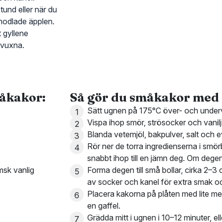
tund eller när du
nodlade äpplen.
t gyllene
 vuxna.
måkakor:
Så gör du småkakor med
Sätt ugnen på 175°C över- och underv
Vispa ihop smör, strösocker och vaniljs
Blanda vetemjöl, bakpulver, salt och ev
Rör ner de torra ingredienserna i smör
snabbt ihop till en jämn deg. Om degen 
msk vanlig
Forma degen till små bollar, cirka 2–3 
av socker och kanel för extra smak och
Placera kakorna på plåten med lite mel
en gaffel.
Grädda mitt i ugnen i 10–12 minuter, elle