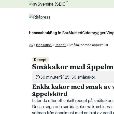
Svenska (SEK)
Hemmabruk
Bag In Box
Musteri
Ciderbryggeri
Vin
Inspiration
Recept
Småkakor med äppelmust
Recept
Småkakor med äppelm
30 minuter
25-30 småkakor
Enkla kakor med smak av 
äppelskörd
Letar du efter ett enkelt recept på småkako
Dessa sega och spröda kakorna kombinerar 
sötman från äppelmust med en hint av vanilj 