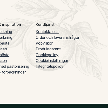
 inspiration
Kundtjänst
verkning
Kontakta oss
verkning
Order och leveransfrågor
 bästa
Köpvillkor
ssen
Produktgaranti
 bästa
Cookiepolicy
ssen
Cookieinställningar
ed pastörisering
Integritetspolicy
B förpackningar