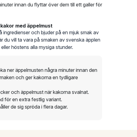
uter innan du flyttar över dem till ett galler för
åkakor med äppelmust
få ingredienser och bjuder på en mjuk smak av
 när du vill ta vara på smaken av svenska äpplen
 eller höstens alla mysiga stunder.
oka ner äppelmusten några minuter innan den
maken och ger kakorna en tydligare
socker och äppelmust när kakorna svalnat.
 för en extra festlig variant.
åller de sig spröda i flera dagar.