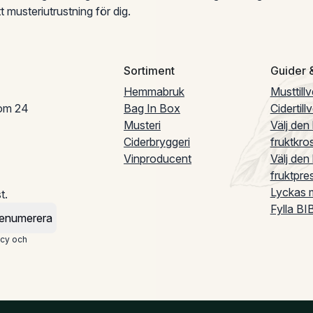
t musteriutrustning för dig.
Sortiment
Guider &
Hemmabruk
Musttill
nom 24
Bag In Box
Cidertill
Musteri
Välj den
Ciderbryggeri
fruktkro
Vinproducent
Välj den
fruktpre
Lyckas m
t.
Fylla BI
enumerera
icy och