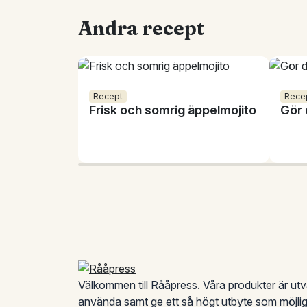
Andra recept
Recept
Rece
Frisk och somrig äppelmojito
Gör 
Sidfot
Välkommen till Rååpress. Våra produkter är utva
använda samt ge ett så högt utbyte som möjlig