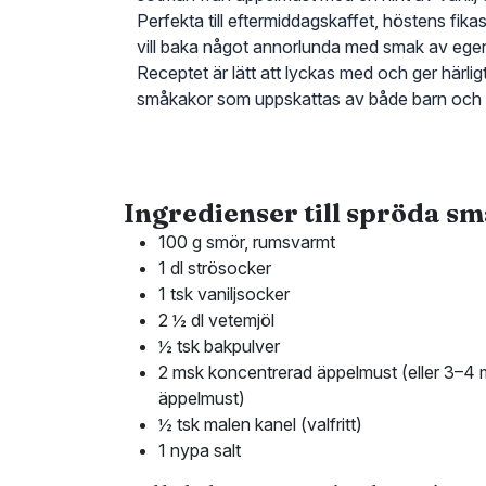
Perfekta till eftermiddagskaffet, höstens fikas
vill baka något annorlunda med smak av ege
Receptet är lätt att lyckas med och ger härlig
småkakor som uppskattas av både barn och
Ingredienser till spröda s
100 g smör, rumsvarmt
1 dl strösocker
1 tsk vaniljsocker
2 ½ dl vetemjöl
½ tsk bakpulver
2 msk koncentrerad äppelmust (eller 3–4 
äppelmust)
½ tsk malen kanel (valfritt)
1 nypa salt