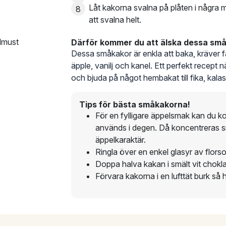
Låt kakorna svalna på plåten i några min
att svalna helt.
elmust
Därför kommer du att älska dessa sm
Dessa småkakor är enkla att baka, kräver 
äpple, vanilj och kanel. Ett perfekt recept
och bjuda på något hembakat till fika, kalas
Tips för bästa småkakorna!
För en fylligare äppelsmak kan du k
används i degen. Då koncentreras s
äppelkaraktär.
Ringla över en enkel glasyr av flor
Doppa halva kakan i smält vit choklad
Förvara kakorna i en lufttät burk så h