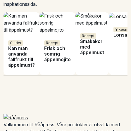
inspirationssida.
Yrkesmu
Lönsam
Recept
Småkakor
Guider
Recept
med
Kan man
Frisk och
äppelmust
använda
somrig
fallfrukt till
äppelmojito
äppelmust?
Sidfot
Välkommen till Rååpress. Våra produkter är utvalda med