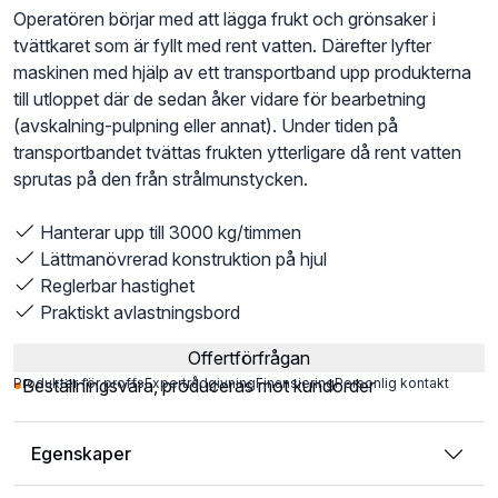
Operatören börjar med att lägga frukt och grönsaker i
tvättkaret som är fyllt med rent vatten. Därefter lyfter
maskinen med hjälp av ett transportband upp produkterna
till utloppet där de sedan åker vidare för bearbetning
(avskalning-pulpning eller annat). Under tiden på
transportbandet tvättas frukten ytterligare då rent vatten
sprutas på den från strålmunstycken.
Hanterar upp till 3000 kg/timmen
Lättmanövrerad konstruktion på hjul
Reglerbar hastighet
Praktiskt avlastningsbord
Offertförfrågan
Produkter för proffs
Beställningsvara, produceras mot kundorder
Expertrådgivning
Finansiering
Personlig kontakt
Egenskaper